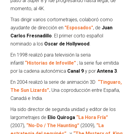
pasó al Super 8 y fue progresando hasta llegar, de
momento, al 4K.
Tras dirigir varios cortometrajes, colaboró como
ayudante de dirección en
"Esposados"
, de
Juan
Carlos Fresnadillo
. El primer corto español
nominado a los
Oscar de Hollywood
.
En 1998 realizó para televisión la seria
infantil
“Historias de Infoville”
; la serie fue emitida
por la cadena autonómica
Canal 9
y por
Antena 3
.
En 2004 realizó la serie de animación 3D
“Tinguaro,
The Sun Lizards”
.
Una coproducción entre España,
Canadá e India.
Ha sido director de segunda unidad y editor de los
largometrajes de
Elio Quiroga
“La Hora Fría”
(2007),
“No-Do / The Haunting”
(2009),
“La
estrategia del pequinés”
, y
“The Mystery of King