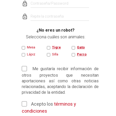
lock_outline
lock_outline
¿No eres un robot?
Selecciona cuáles son animales:
Mesa
Tigre
Gato
Lápiz
Silla
Perro
Me gustaría recibir información de
otros proyectos que necesitan
aportaciones así como otras noticias
relacionadas, aceptando la declaración de
privacidad de la entidad.
Acepto los
términos y
condiciones