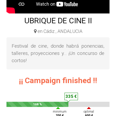
UBRIQUE DE CINE II
en Cádiz , ANDALUCIA
Festival de cine, donde habrá ponencias,
talleres, proyecciones y... ¡Un concurso de
cortos!
¡¡ Campaign finished !!
335 €
168 %
minimum
optimal
200 €
600 €