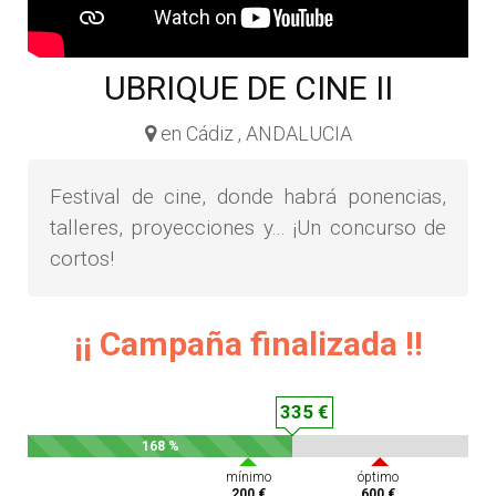
UBRIQUE DE CINE II
en Cádiz , ANDALUCIA
Festival de cine, donde habrá ponencias,
talleres, proyecciones y... ¡Un concurso de
cortos!
¡¡ Campaña finalizada !!
335 €
168 %
mínimo
óptimo
200 €
600 €