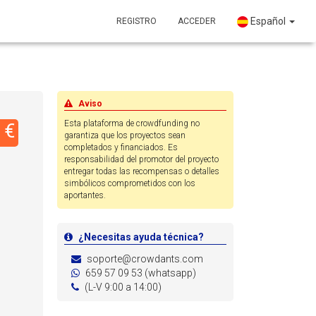
Español
REGISTRO
ACCEDER
Aviso
Esta plataforma de crowdfunding no
 €
garantiza que los proyectos sean
completados y financiados. Es
responsabilidad del promotor del proyecto
entregar todas las recompensas o detalles
simbólicos comprometidos con los
aportantes.
¿Necesitas ayuda técnica?
soporte@crowdants.com
659 57 09 53 (whatsapp)
(L-V 9:00 a 14:00)