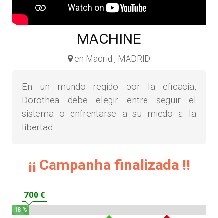
MACHINE
en Madrid , MADRID
En un mundo regido por la eficacia,
Dorothea debe elegir entre seguir el
sistema o enfrentarse a su miedo a la
libertad.
¡¡ Campanha finalizada !!
700 €
18 %