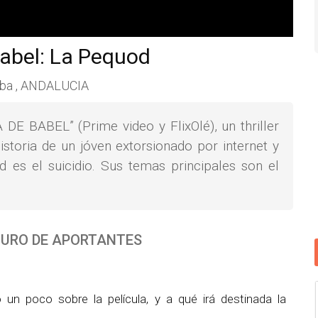
abel: La Pequod
ba , ANDALUCIA
DE BABEL” (Prime video y FlixOlé), un thriller
istoria de un jóven extorsionado por internet y
d es el suicidio. Sus temas principales son el
URO DE APORTANTES
 un poco sobre la película, y a qué irá destinada la