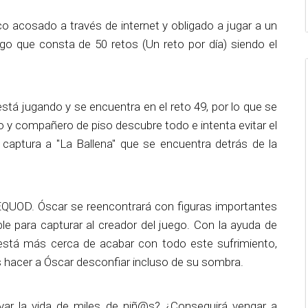
ico acosado a través de internet y obligado a jugar a un
go que consta de 50 retos (Un reto por día) siendo el
stá jugando y se encuentra en el reto 49, por lo que se
o y compañero de piso descubre todo e intenta evitar el
a captura a "La Ballena" que se encuentra detrás de la
UOD. Óscar se reencontrará con figuras importantes
e para capturar al creador del juego. Con la ayuda de
stá más cerca de acabar con todo este sufrimiento,
 hacer a Óscar desconfiar incluso de su sombra.
lvar la vida de miles de niñ@s? ¿Conseguirá vengar a