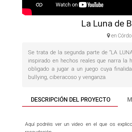
La Luna de B
en Córdo
Se trata de la segunda parte de “LA LUNA 
inspirado en hechos reales que narra la h
obligado a jugar a un juego cuya finalida
bullying, ciberacoso y venganza.
DESCRIPCIÓN DEL PROYECTO
M
Aquí podréis ver un video en el que os explico