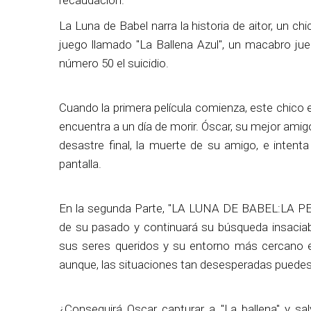
recaudación.
La Luna de Babel narra la historia de aitor, un ch
juego llamado "La Ballena Azul", un macabro jue
número 50 el suicidio.
Cuando la primera película comienza, este chico e
encuentra a un día de morir. Óscar, su mejor amig
desastre final, la muerte de su amigo, e intent
pantalla.
En la segunda Parte, "LA LUNA DE BABEL:LA PEQ
de su pasado y continuará su búsqueda insaciabl
sus seres queridos y su entorno más cercano e
aunque, las situaciones tan desesperadas puedes
¿Conseguirá Oscar capturar a "La ballena" y sa