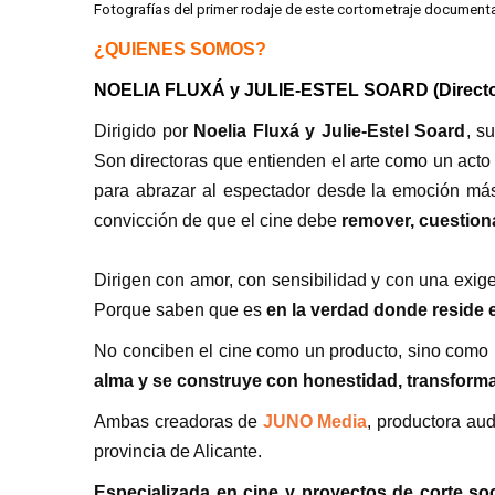
Fotografías del primer rodaje de este cortometraje documenta
¿QUIENES SOMOS?
NOELIA FLUXÁ y JULIE-ESTEL SOARD (Director
Dirigido por
Noelia Fluxá y Julie-Estel Soard
, s
Son directoras que entienden el arte como un acto 
para abrazar al espectador desde la emoción má
convicción de que el cine debe
remover, cuestion
Dirigen con amor, con sensibilidad y con una exige
Porque saben que es
en la verdad donde reside e
No conciben el cine como un producto, sino como 
alma y se construye con honestidad, transforma a
Ambas creadoras de
JUNO Media
, productora au
provincia de Alicante.
Especializada en cine y proyectos de corte soc