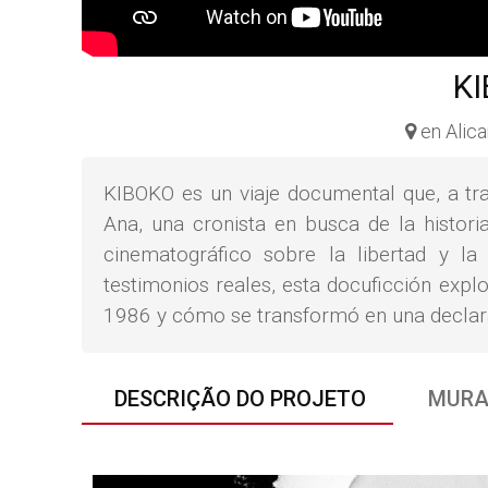
K
en Alic
KIBOKO es un viaje documental que, a tr
Ana, una cronista en busca de la histor
cinematográfico sobre la libertad y 
testimonios reales, esta docuficción expl
1986 y cómo se transformó en una declara
DESCRIÇÃO DO PROJETO
MURA