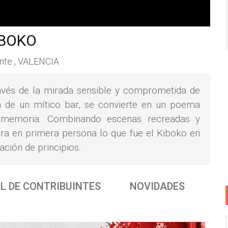
IBOKO
ante , VALENCIA
avés de la mirada sensible y comprometida de
ia de un mítico bar, se convierte en un poema
la memoria. Combinando escenas recreadas y
ora en primera persona lo que fue el Kiboko en
ción de principios.
L DE CONTRIBUINTES
NOVIDADES