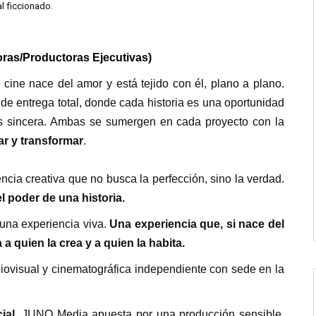
l ficcionado.
as/Productoras Ejecutivas)
u cine nace del amor y está tejido con él, plano a plano.
de entrega total, donde cada historia es una oportunidad
s sincera. Ambas se sumergen en cada proyecto con la
ar y transformar
.
ncia creativa que no busca la perfección, sino la verdad.
l poder de una historia.
una experiencia viva.
Una experiencia que, si nace del
 quien la crea y a quien la habita.
diovisual y cinematográfica independiente con sede en la
ial
, JUNO Media apuesta por una producción sensible,