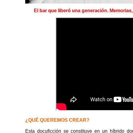
El bar que liberó una generación. Memorias,
¿QUÉ QUEREMOS CREAR?
Esta docuficción se constituye en un híbrido do