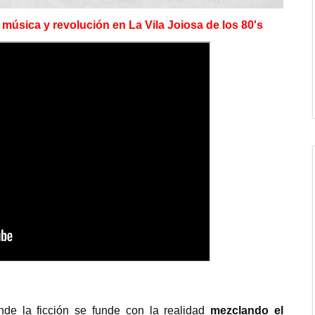
 música y revolución en La Vila Joiosa de los 80's
nde la ficción se funde con la realidad
mezclando el