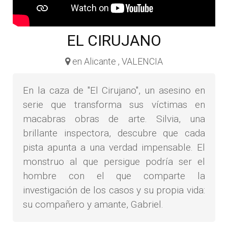
EL CIRUJANO
en Alicante , VALENCIA
En la caza de "El Cirujano", un asesino en
serie que transforma sus víctimas en
macabras obras de arte. Silvia, una
brillante inspectora, descubre que cada
pista apunta a una verdad impensable. El
monstruo al que persigue podría ser el
hombre con el que comparte la
investigación de los casos y su propia vida:
su compañero y amante, Gabriel.