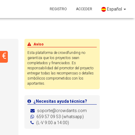
Español
REGISTRO
ACCEDER
Aviso
Esta plataforma de crowdfunding no
 €
garantiza que los proyectos sean
completados y financiados. Es
responsabilidad del promotor del proyecto
entregar todas las recompensas o detalles
simbólicos comprometidos con los
aportantes.
¿Necesitas ayuda técnica?
soporte@crowdants.com
659 57 09 53 (whatsapp)
(L-V 9:00 a 14:00)