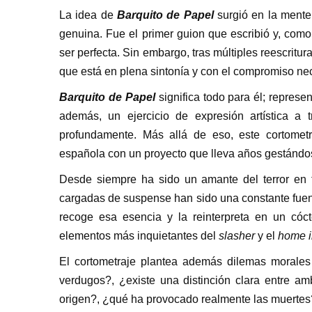
La idea de
Barquito de Papel
surgió en la ment
genuina. Fue el primer guion que escribió y, como
ser perfecta. Sin embargo, tras múltiples reescritur
que está en plena sintonía y con el compromiso nec
Barquito de Papel
significa todo para él; represe
además, un ejercicio de expresión artística a
profundamente. Más allá de eso, este cortometr
española con un proyecto que lleva años gestándose y
Desde siempre ha sido un amante del terror en t
cargadas de suspense han sido una constante fuen
recoge esa esencia y la reinterpreta en un có
elementos más inquietantes del
slasher
y el
home i
El cortometraje plantea además dilemas morales
verdugos?, ¿existe una distinción clara entre a
origen?, ¿qué ha provocado realmente las muertes