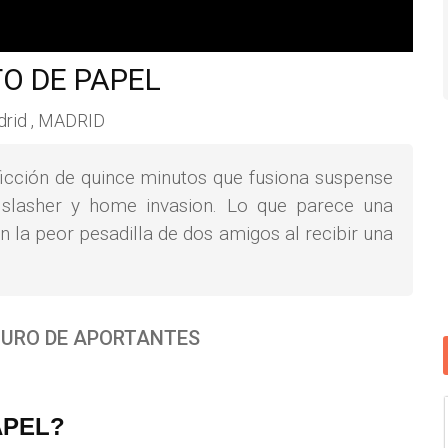
O DE PAPEL
rid , MADRID
ficción de quince minutos que fusiona suspense
 slasher y home invasion. Lo que parece una
 la peor pesadilla de dos amigos al recibir una
URO DE APORTANTES
APEL?