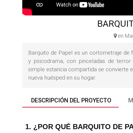
BARQUIT
en Mad
Barquito de Papel es un cortometraje de 
y psicodrama, con pinceladas de terror
simple estancia compartida se convierte en
nueva huésped en su hogar.
DESCRIPCIÓN DEL PROYECTO
M
1. ¿POR QUÉ BARQUITO DE P