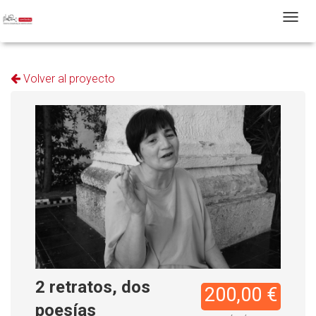
T
Volver al proyecto
2 retratos, dos
200,00 €
poesías