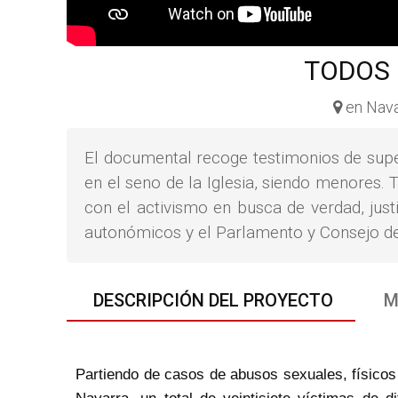
TODOS 
en Nava
El documental recoge testimonios de supe
en el seno de la Iglesia, siendo menores.
con el activismo en busca de verdad, just
autonómicos y el Parlamento y Consejo de
DESCRIPCIÓN DEL PROYECTO
M
Partiendo de casos de abusos sexuales, físicos