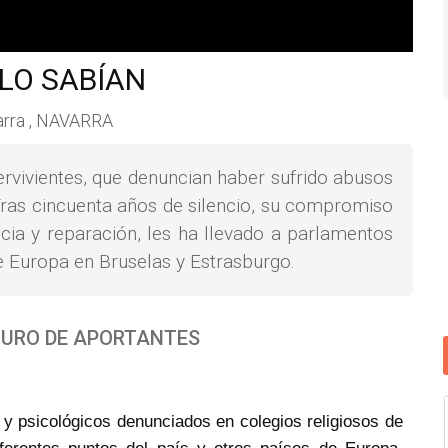
LO SABÍAN
rra , NAVARRA
rvivientes, que denuncian haber sufrido abusos
 Tras cincuenta años de silencio, su compromiso
icia y reparación, les ha llevado a parlamentos
 Europa en Bruselas y Estrasburgo.
URO DE APORTANTES
 y psicológicos denunciados en colegios religiosos de