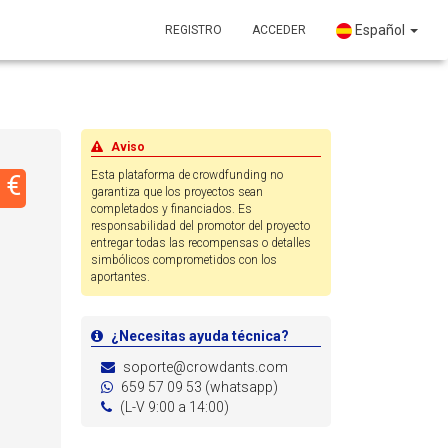
Español
REGISTRO
ACCEDER
Aviso
Esta plataforma de crowdfunding no
 €
garantiza que los proyectos sean
completados y financiados. Es
responsabilidad del promotor del proyecto
entregar todas las recompensas o detalles
simbólicos comprometidos con los
aportantes.
¿Necesitas ayuda técnica?
soporte@crowdants.com
659 57 09 53 (whatsapp)
(L-V 9:00 a 14:00)