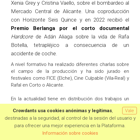
Xenia Grey y Cristina Vaello, sobre el bombardeo al
Mercado Central de Alicante. Una coproducción
con Horizonte Seis Quince y en 2022 recibió el
Premio Berlanga por el corto documental
Hardcore
de Adán Aliaga sobre la vida de Rafa
Botella, tetrapléjico a consecuencia de un
accidente de coche.
A nivel formativo ha realizado diferentes charlas sobre
el campo de la producción y ha sido jurado en
festivales como FICE (Elche), Cine Culpable (Vila-Real) y
Rafal en Corto o Alicante.
En la actualidad tiene en distribución dos trabajos un
cortometraje de ficción,
Los besos que perdí
de Marcos
Crowdants usa cookies anónimas y legítimas
,
Vale
Chanca que distribuye
Selected Films
y
Mortelli, un cas
destinadas a la seguridad, al control de la sesión del usuario y
perdut
un nuevo corto de animación dirigido por Ben
para ofrecer una mejor experiencia en la Plataforma.
Fernández y que forma parte del catálogo de
Curts Vol
Quiero aportar
2 2023.
Información sobre cookies