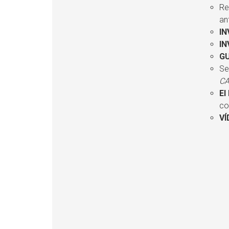
Re
an
IN
IN
GU
Se
CA
El
c
V