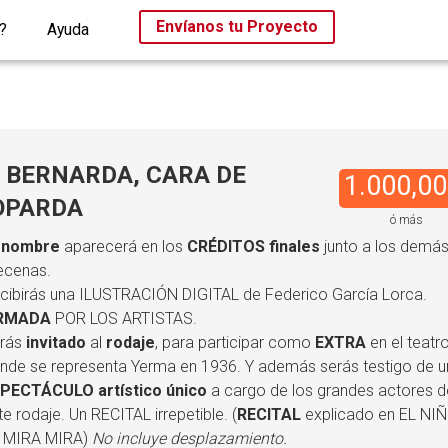
Envíanos tu Proyecto
?
Ayuda
- BERNARDA, CARA DE
1.000,00
OPARDA
ó más
u
nombre
aparecerá en los
CRÉDITOS finales
junto a los demá
cenas.
cibirás una ILUSTRACIÓN DIGITAL de Federico García Lorca.
IRMADA
POR LOS ARTISTAS.
rás
invitado
al
rodaje
, para participar como
EXTRA
en el teatr
nde se representa Yerma en 1936. Y además serás testigo de u
PECTÁCULO artístico único
a cargo de los grandes actores d
te rodaje. Un RECITAL irrepetible. (
RECITAL
explicado en EL NI
 MIRA MIRA)
No incluye desplazamiento.