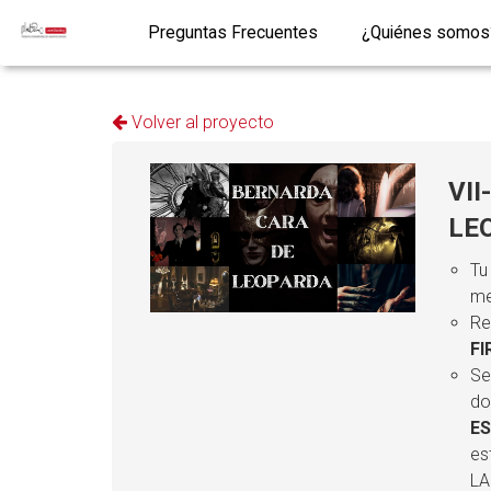
Preguntas Frecuentes
¿Quiénes somos
Volver al proyecto
VII
LE
T
me
Re
F
Se
do
ES
es
LA