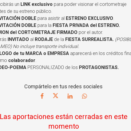
cibirás un
LINK exclusivo
para poder visionar el cortometraje
tes de su estreno público.
VITACIÓN DOBLE
para asistir al
ESTRENO EXCLUSIVO
.
VITACIÓN DOBLE
para la
FIESTA PRIVADA
del ESTRENO.
ION del CORTOMETRAJE FIRMADO
por el autor.
rás
INVITADO
al
RODAJE
de la
FIESTA SURREALISTA.
(POSIB
MEO) No incluye transporte individual.
 LOGO de tu MARCA o EMPRESA
aparecerá en los créditos fin
omo
colaborador
.
ÍDEO-POEMA
PERSONALIZADO de los
PROTAGONISTAS.
Compártelo en tus redes sociales
Las aportaciones están cerradas en este
momento