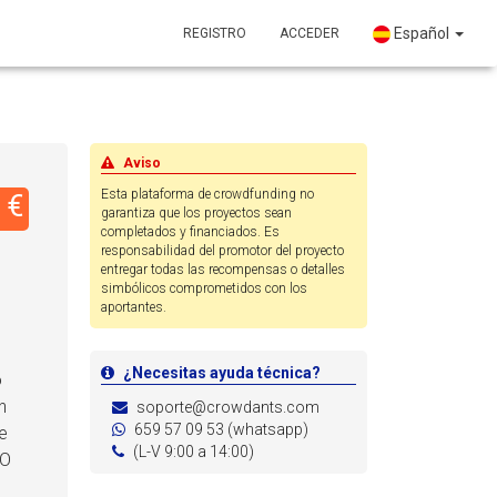
Español
REGISTRO
ACCEDER
Aviso
Esta plataforma de crowdfunding no
 €
garantiza que los proyectos sean
completados y financiados. Es
responsabilidad del promotor del proyecto
entregar todas las recompensas o detalles
s
simbólicos comprometidos con los
aportantes.
¿Necesitas ayuda técnica?
o
n
soporte@crowdants.com
659 57 09 53 (whatsapp)
e
(L-V 9:00 a 14:00)
ÑO