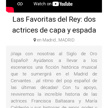
Las Favoritas del Rey: dos
actrices de capa y espada
en Madrid , MADRID
¡Viaja con nosotras al Siglo de Oro
Español! Ayúdanos a llevar a los
escenarios una ficción histórica musical
que te sumergirá en el Madrid de
Cervantes… ¡al ritmo del pop español de
las últimas décadas! Con tu apoyo,
reviviremos la increíble historia de las
actrices Francisca Baltasara y María
Calderón y sus historias de amor, poder y