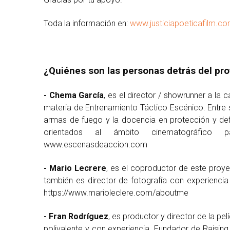
Toda la información en:
www.justiciapoeticafilm.c
¿Quiénes son las personas detrás del pr
- Chema García
, es el director / showrunner a la
materia de Entrenamiento Táctico Escénico. Entre 
armas de fuego y la docencia en protección y def
orientados al ámbito cinematográfico
www.escenasdeaccion.com
- Mario Lecrere
, es el coproductor de este proy
también es director de fotografía con experiencia
https://www.marioleclere.com/aboutme
- Fran Rodríguez
, es productor y director de la pe
polivalente y con experiencia. Fundador de Raising 