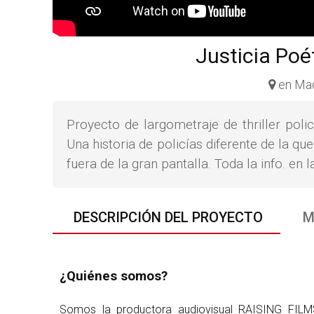
Justicia Poét
en Mad
Proyecto de largometraje de thriller pol
Una historia de policías diferente de la q
fuera de la gran pantalla. Toda la info. en
DESCRIPCIÓN DEL PROYECTO
M
¿Quiénes somos?
Somos la productora audiovisual RAISING FIL