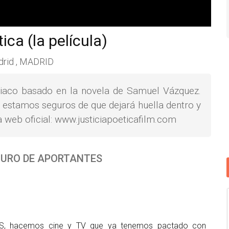
ica (la película)
rid , MADRID
iciaco basado en la novela de Samuel Vázquez.
ue estamos seguros de que dejará huella dentro y
 la web oficial: www.justiciapoeticafilm.com
URO DE APORTANTES
MS, hacemos cine y TV que ya tenemos pactado con