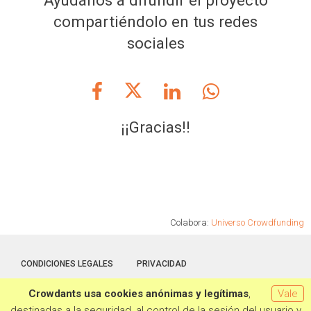
compartiéndolo en tus redes
sociales
¡¡Gracias!!
Colabora:
Universo Crowdfunding
CONDICIONES LEGALES
PRIVACIDAD
Crowdants usa cookies anónimas y legítimas
,
Vale
Hecho con la tecnología de
Crowdants
© 2026
destinadas a la seguridad, al control de la sesión del usuario y