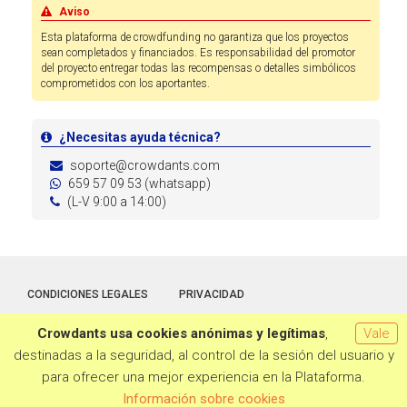
Aviso
Esta plataforma de crowdfunding no garantiza que los proyectos
sean completados y financiados. Es responsabilidad del promotor
del proyecto entregar todas las recompensas o detalles simbólicos
comprometidos con los aportantes.
¿Necesitas ayuda técnica?
soporte@crowdants.com
659 57 09 53 (whatsapp)
(L-V 9:00 a 14:00)
CONDICIONES LEGALES
PRIVACIDAD
Crowdants usa cookies anónimas y legítimas
,
Vale
Hecho con la tecnología de
Crowdants
© 2026
destinadas a la seguridad, al control de la sesión del usuario y
para ofrecer una mejor experiencia en la Plataforma.
Información sobre cookies