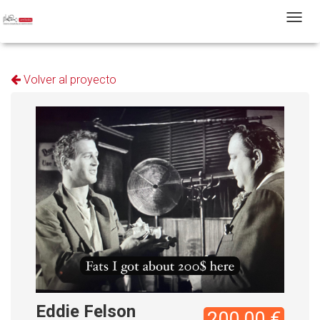
T
Volver al proyecto
Eddie Felson
200,00 €