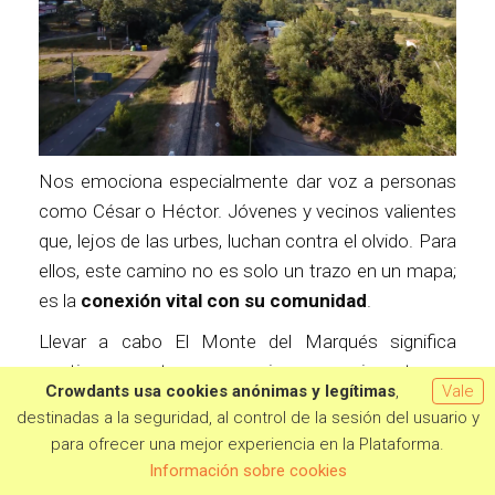
Nos emociona especialmente dar voz a personas
como César o Héctor. Jóvenes y vecinos valientes
que, lejos de las urbes, luchan contra el olvido. Para
ellos, este camino no es solo un trazo en un mapa;
es la
conexión vital con su comunidad
.
Llevar a cabo El Monte del Marqués significa
continuar nuestro compromiso como cineastas en
Crowdants usa cookies anónimas y legítimas
,
Vale
dar a conocer la problemática rural, como en una
destinadas a la seguridad, al control de la sesión del usuario y
"hacendera". Al igual que en nuestros proyectos
para ofrecer una mejor experiencia en la Plataforma.
Quiero aportar
anteriores, nuestra mayor ilusión es q
ue esta
Información sobre cookies
película sirva para que las generaciones