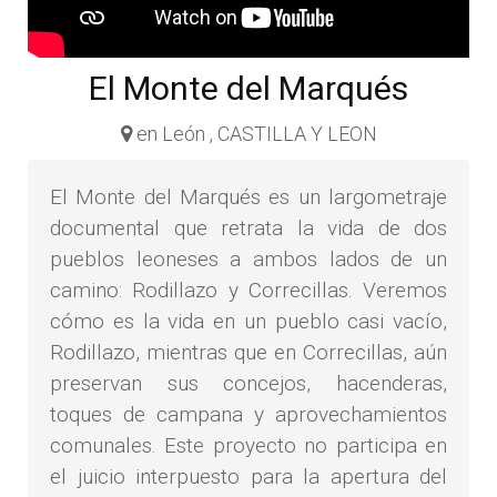
El Monte del Marqués
en León , CASTILLA Y LEON
El Monte del Marqués es un largometraje
documental que retrata la vida de dos
pueblos leoneses a ambos lados de un
camino: Rodillazo y Correcillas. Veremos
cómo es la vida en un pueblo casi vacío,
Rodillazo, mientras que en Correcillas, aún
preservan sus concejos, hacenderas,
toques de campana y aprovechamientos
comunales. Este proyecto no participa en
el juicio interpuesto para la apertura del