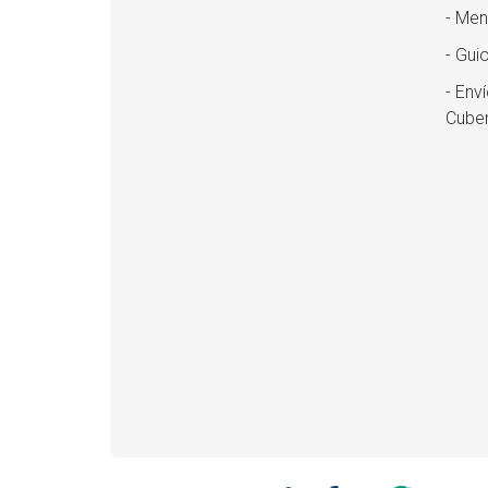
- Men
- Guio
- Env
Cuber