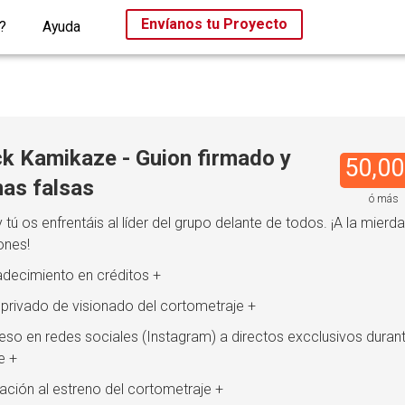
Envíanos tu Proyecto
?
Ayuda
k Kamikaze - Guion firmado y
50,00
as falsas
ó más
y tú os enfrentáis al líder del grupo delante de todos. ¡A la mierda
ones!
adecimiento en créditos +
k privado de visionado del cortometraje +
eso en redes sociales (Instagram) a directos excclusivos durant
e +
itación al estreno del cortometraje +