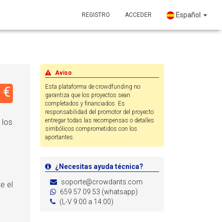
Español
REGISTRO
ACCEDER
Aviso
Esta plataforma de crowdfunding no
 €
garantiza que los proyectos sean
completados y financiados. Es
responsabilidad del promotor del proyecto
entregar todas las recompensas o detalles
 los
simbólicos comprometidos con los
aportantes.
¿Necesitas ayuda técnica?
soporte@crowdants.com
e el
659 57 09 53 (whatsapp)
(L-V 9:00 a 14:00)