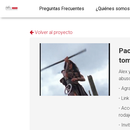
Preguntas Frecuentes
¿Quiénes somos
Volver al proyecto
Pac
tom
Alex 
abus
- Agr
- Lin
- Acc
rodaj
- Inv