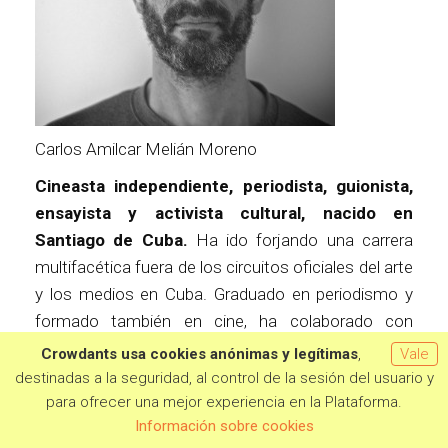
Carlos Amilcar Melián Moreno
C
ineasta independiente, periodista, guionista,
ensayista y activista cultural, nacido en
Santiago de Cuba.
Ha ido forjando una carrera
multifacética fuera de los circuitos oficiales del arte
y los medios en Cuba. Graduado en periodismo y
formado también en cine, ha colaborado con
crónicas, ensayos y reportajes en medios críticos
Crowdants usa cookies anónimas y legítimas
,
Vale
como
El Estornudo
y
elToque
, marcando su voz
destinadas a la seguridad, al control de la sesión del usuario y
como una de las más lúcidas dentro del periodismo
para ofrecer una mejor experiencia en la Plataforma.
Quiero aportar
Información sobre cookies
independiente cubano contemporáneo.