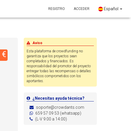
Español
REGISTRO
ACCEDER
Aviso
Esta plataforma de crowdfunding no
 €
garantiza que los proyectos sean
completados y financiados. Es
responsabilidad del promotor del proyecto
entregar todas las recompensas o detalles
simbólicos comprometidos con los
aportantes.
¿Necesitas ayuda técnica?
soporte@crowdants.com
659 57 09 53 (whatsapp)
(L-V 9:00 a 14:00)