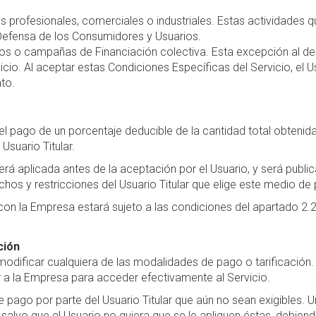
profesionales, comerciales o industriales. Estas actividades q
 Defensa de los Consumidores y Usuarios.
ctos o campañas de Financiación colectiva. Esta excepción al de
cio. Al aceptar estas Condiciones Específicas del Servicio, el Us
ato.
el pago de un porcentaje deducible de la cantidad total obteni
Usuario Titular.
á aplicada antes de la aceptación por el Usuario, y será public
echos y restricciones del Usuario Titular que elige este medio de
o con la Empresa estará sujeto a las condiciones del apartado 2.2
ción
odificar cualquiera de las modalidades de pago o tarificación.
r a la Empresa para acceder efectivamente al Servicio.
 pago por parte del Usuario Titular que aún no sean exigibles. 
, salvo que el Usuario no quiera que se le apliquen éstas, debien