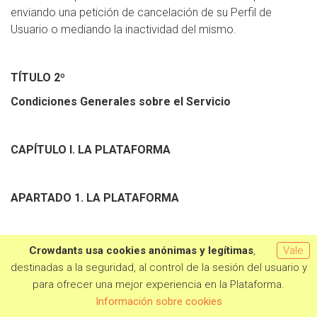
enviando una petición de cancelación de su Perfil de
Usuario o mediando la inactividad del mismo.
TÍTULO 2º
Condiciones Generales sobre el Servicio
CAPÍTULO I. LA PLATAFORMA
APARTADO 1. LA PLATAFORMA
La Plataforma del Usuario Titular tiene como finalidad el
Crowdants usa cookies anónimas y legítimas
,
Vale
alojamiento de Proyectos que serán financiados de
destinadas a la seguridad, al control de la sesión del usuario y
manera colectiva mediante las aportaciones dinerarias que
para ofrecer una mejor experiencia en la Plataforma.
se hayan comprometido a realizar los Usuarios Aportantes.
Información sobre cookies
Se reconoce, además, la obtención de apoyo o