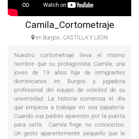
Camila_Cortometraje
en Burgos , CASTILLA Y LEON
Nuestro cortometraje lleva el mismo
nombre que su protagonista: Camila, una
joven de 19 años hija de inmigrantes
dominicanos en Burgos y jugadora
profesional del equipo de voleibol de su
universidad. La historia comienza el día
que empieza a trabajar en una zapatería.
Cuando sus padres aparecen por la puerta
para verla… Camila finge no conocerlos.
Un gesto aparentemente pequeño que le