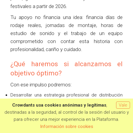
festivales a partir de 2026.
Tu apoyo no financia una idea: financia días de
rodaje reales, jornadas de montaje, horas de
estudio de sonido y el trabajo de un equipo
comprometido con contar esta historia con
profesionalidad, cariño y cuidado.
¿Qué haremos si alcanzamos el
objetivo óptimo?
Con ese impulso podremos:
Desarrollar una estrategia profesional de distribución
en festivales nacionales e internacionales, cubriendo
Crowdants usa cookies anónimas y legítimas
,
Vale
tasas de inscripción y asesoramiento especializado.
destinadas a la seguridad, al control de la sesión del usuario y
Crear materiales promocionales de alta calidad (tráiler
para ofrecer una mejor experiencia en la Plataforma.
oficial, póster cinematográfico, pressbook profesional
Quiero aportar
Información sobre cookies
y piezas para redes).